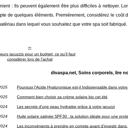
nient : Ils peuvent également être plus difficiles à nettoyer.
pte de quelques éléments. Premièrement, considérez le coût de l'
atériau dans lequel vous souhaitez que votre spa soit fabriqué.
eurs jacuzzis pour un budget: ce qu'il faut
considérer lors de l'achat
divaspa.net, Soins corporels, lire n
2025
Pourquoi l'Acide Hyaluronique est-il Indispensable dans votr
2025
Comment bien choisir sa crème solaire bio cet été
2024
Les secrets d'une peau hydratée grâce à votre jacuzzi
2024
Huile solaire satinée SPF30 : la solution idéale pour une prot
2024
Les inconvénients à prendre en compte avant d'investir dans 