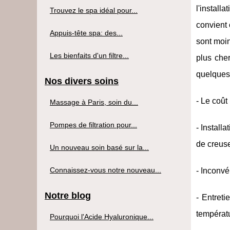
l'instal
Trouvez le spa idéal pour...
convient 
Appuis-tête spa: des...
sont moin
Les bienfaits d'un filtre...
plus cher
quelques 
Nos divers soins
- Le coût
Massage à Paris, soin du...
Pompes de filtration pour...
- Install
de creus
Un nouveau soin basé sur la...
Connaissez-vous notre nouveau...
- Inconvé
Notre blog
- Entreti
températ
Pourquoi l'Acide Hyaluronique...