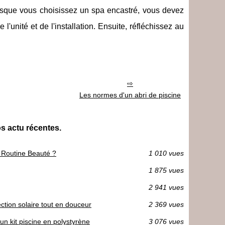
 Lorsque vous choisissez un spa encastré, vous devez
unité et de l'installation. Ensuite, réfléchissez au
Les normes d'un abri de piscine
os actu récentes.
e Routine Beauté ?
1 010 vues
1 875 vues
2 941 vues
ection solaire tout en douceur
2 369 vues
un kit piscine en polystyrène
3 076 vues