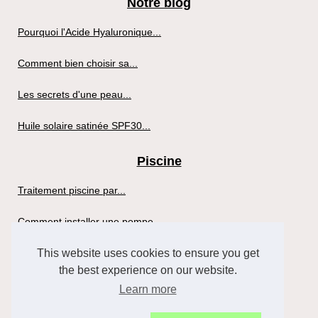
Notre blog
Pourquoi l'Acide Hyaluronique...
Comment bien choisir sa...
Les secrets d'une peau...
Huile solaire satinée SPF30...
Piscine
Traitement piscine par...
Comment installer une pompe...
This website uses cookies to ensure you get
Sante
the best experience on our website.
Profitez des Bienfaits d'un...
Learn more