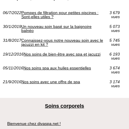
06/7/2022
Pompes de filtration pour petites piscines :
3 679
Sont-elles utiles ?
vues
30/1/2019
Un nouveau soin basé sur la baignoire
5 073
balnéo
vues
31/8/2017
Connaissez-vous notre nouveau soin avec le
5 745
jacuzzi en kit ?
vues
19/12/2016
Nos soins de bien-être avec spa et jacuzzi
6 193
vues
05/11/2016
Nos soins spa aux huiles essentielles
3 674
vues
21/9/2016
Nos soins avec une offre de spa
3 174
vues
Soins corporels
Bienvenue chez divaspa.net !