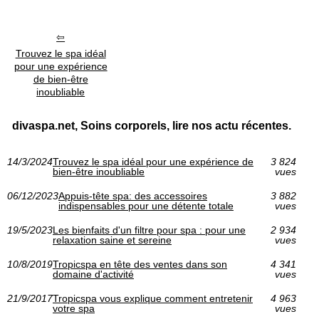
Trouvez le spa idéal
pour une expérience
de bien-être
inoubliable
divaspa.net, Soins corporels, lire nos actu récentes.
14/3/2024
Trouvez le spa idéal pour une expérience de
3 824
bien-être inoubliable
vues
06/12/2023
Appuis-tête spa: des accessoires
3 882
indispensables pour une détente totale
vues
19/5/2023
Les bienfaits d'un filtre pour spa : pour une
2 934
relaxation saine et sereine
vues
10/8/2019
Tropicspa en tête des ventes dans son
4 341
domaine d'activité
vues
21/9/2017
Tropicspa vous explique comment entretenir
4 963
votre spa
vues