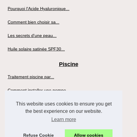
Pourquoi l'Acide Hyaluronique...
Comment bien choisir sa...
Les secrets d'une peau...
Huile solaire satinée SPF30...
Piscine
Traitement piscine par...
Comment installer une pompe...
This website uses cookies to ensure you get
Sante
the best experience on our website.
Profitez des Bienfaits d'un...
Learn more
Refuse Cookie
Allow cookies