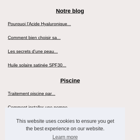
Notre blog
Pourquoi l'Acide Hyaluronique...
Comment bien choisir sa...
Les secrets d'une peau...
Huile solaire satinée SPF30...
Piscine
Traitement piscine par...
Comment installer une pompe...
This website uses cookies to ensure you get
Sante
the best experience on our website.
Profitez des Bienfaits d'un...
Learn more