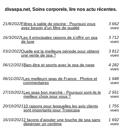
divaspa.net, Soins corporels, lire nos actu récentes.
21/8/2022
Filtres à sable de piscine : Pourquoi vous
3 662
avez besoin d'un filtre de qualité
vues
16/3/2022
Les 4 principales raisons de s'offrir un spa
3 712
de luxe
vues
03/2/2022
Quelle est la meilleure période pour obtenir
3 812
une vente de spa ?
vues
06/12/2021
Bien-être et sports avec le spa de nage
4 282
vues
06/11/2021
Les meilleurs spas de France : Photos et
1 948
commentaires
vues
27/10/2021
Les spas bon marché - Pourquoi sont-ils le
2 551
meilleur choix pour vous ?
vues
20/10/2021
10 raisons pour lesquelles les avis clients
1 755
sont importants pour Tropicspa
vues
16/10/2021
2 façons d'ajouter une touche de spa sans
1 692
dépenser un centime
vues