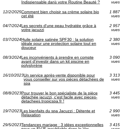
Indispensable dans votre Routine Beauté ?
vues
12/2/2025
Comment bien choisir sa crème solaire bio
1 887
cet été
vues
04/7/2024
Les secrets d'une peau hydratée grâce à
2 957
votre jacuzzi
vues
03/7/2024
Huile solaire satinée SPF30 : la solution
2 380
idéale pour une protection solaire tout en
vues
douceur
08/3/2024
Les inconvénients à prendre en compte
3 090
avant d'investir dans un kit piscine en
vues
polystyrène
16/10/2023
Un service après-vente disponible pour
3 313
vous conseiller sur vos pièces détachées de
vues
spa
08/8/2023
Pour trouver le bon spécialiste de la pièce
3 445
détachée jacuzzi, c'est facile avec pieces-
vues
detachees.tropicspa.fr !
19/7/2023
Les bienfaits du spa Jacuzzi : Détente et
2 990
Relaxation
vues
29/5/2023
Tendances mariage : 3 idées exceptionnelles
3 415
pour un EVJF inoubliable dans le Var
vues