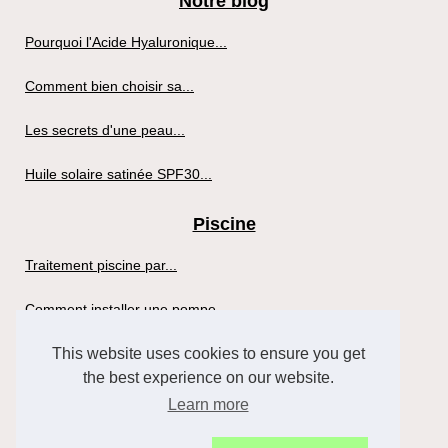
Notre blog
Pourquoi l'Acide Hyaluronique...
Comment bien choisir sa...
Les secrets d'une peau...
Huile solaire satinée SPF30...
Piscine
Traitement piscine par...
Comment installer une pompe...
This website uses cookies to ensure you get
Sante
the best experience on our website.
Profitez des Bienfaits d'un...
Learn more